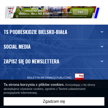
TS PODBESKIDZIE BIELSKO-BIAŁA
SOCIAL MEDIA
ZAPISZ SIĘ DO NEWSLETTERA
BIULETYN INFORMACJI PUBLICZNEJ
Ta strona korzysta z plików cookies.
Korzystając z tej strony
akceptujesz używanie cookies, zgodnie z Twoimi ustawieniami
przeglądarki internetowej.
POLITYKA PRYWATNOŚCI
Copyright © TS PODBESKIDZIE BIELSKO-BIAŁA
Zgadzam się
created by
undicom.pl