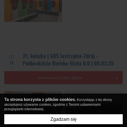
21. kolejka | GKS Jastrzębie-Zdrój -
72
Podbeskidzie Bielsko-Biała 0:0 | 08.03.25
zobacz wszystkie zdjęcia
Ta strona korzysta z plików cookies.
Korzystając z tej strony
akceptujesz używanie cookies, zgodnie z Twoimi ustawieniami
przeglądarki internetowej.
Zgadzam się