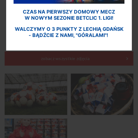
CZAS NA PIERWSZY DOMOWY MECZ
W NOWYM SEZONIE BETCLIC 1. LIGI!
WALCZYMY O 3 PUNKTY Z LECHIĄ GDAŃSK
34. kolejka | Podbeskidzie Bielsko-Biała -
- BĄDŹCIE Z NAMI, "GÓRALAMI"!
185
Podhale Nowy Targ 2:1 | 30.05.26
zobacz wszystkie zdjęcia