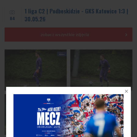
1 liga C2 | Podbeskidzie - GKS Katowice 1:3 |
84
30.05.26
zobacz wszystkie zdjęcia