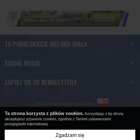
TS PODBESKIDZIE BIELSKO-BIAŁA
SOCIAL MEDIA
ZAPISZ SIĘ DO NEWSLETTERA
BIULETYN INFORMACJI PUBLICZNEJ
Ta strona korzysta z plików cookies.
Korzystając z tej strony
akceptujesz używanie cookies, zgodnie z Twoimi ustawieniami
POLITYKA PRYWATNOŚCI
przeglądarki internetowej.
Copyright © TS PODBESKIDZIE BIELSKO-BIAŁA
Zgadzam się
created by
undicom.pl