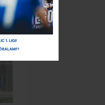
1. LIGI!
ÓRALAMI"!