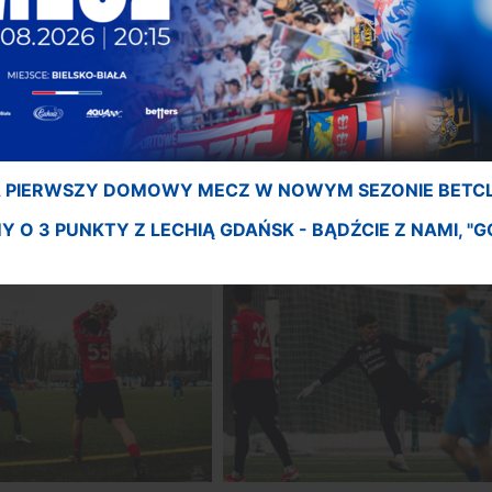
 PIERWSZY DOMOWY MECZ W NOWYM SEZONIE BETCLIC 
 O 3 PUNKTY Z LECHIĄ GDAŃSK - BĄDŹCIE Z NAMI, "G