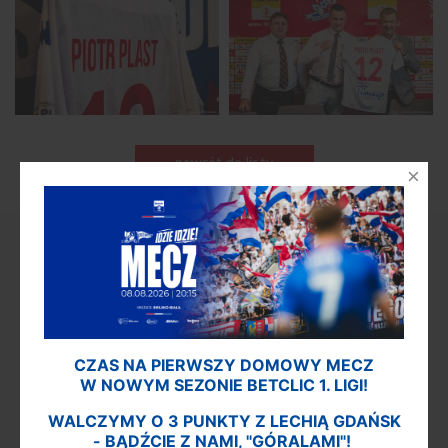
powrót do listy
NASTĘPNY MECZ
CZAS NA PIERWSZY DOMOWY MECZ
NASTĘPNY
MECZ
W NOWYM SEZONIE BETCLIC 1. LIGI!
Betclic 1. Liga 2026/2027 - Kolejka 3
WALCZYMY O 3 PUNKTY Z LECHIĄ GDAŃSK
- BĄDŹCIE Z NAMI, "GÓRALAMI"!