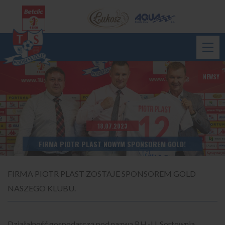
NEWSY
18.07.2023
FIRMA PIOTR PLAST NOWYM SPONSOREM GOLD!
FIRMA PIOTR PLAST ZOSTAJE SPONSOREM GOLD
NASZEGO KLUBU.
Działalność gospodarczą pod nazwą P.H.-U. Sortownia