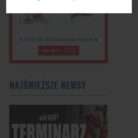
VS
08.08.2026, godz: 20:15, Stadion Miejski w Bielsku-Białej
KUP BILET:
NAJŚWIEŻSZE NEWSY