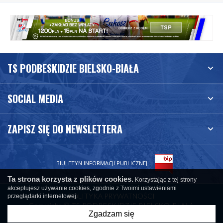
TS PODBESKIDZIE BIELSKO-BIAŁA
SOCIAL MEDIA
ZAPISZ SIĘ DO NEWSLETTERA
BIULETYN INFORMACJI PUBLICZNEJ
Ta strona korzysta z plików cookies.
Korzystając z tej strony
akceptujesz używanie cookies, zgodnie z Twoimi ustawieniami
POLITYKA PRYWATNOŚCI
przeglądarki internetowej.
Copyright © TS PODBESKIDZIE BIELSKO-BIAŁA
Zgadzam się
created by
undicom.pl