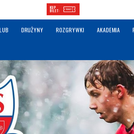
KUP
BILET:
LUB
DRUŻYNY
ROZGRYWKI
AKADEMIA