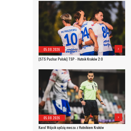
05.08.2026
[STS Puchar Polski] TSP - Hutnik Kraków 2:0
05.08.2026
Karol Wójcik sędzią meczu z Hutnikiem Kraków