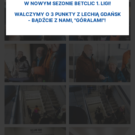
W NOWYM SEZONIE BETCLIC 1. LIGI!
WALCZYMY O 3 PUNKTY Z LECHIĄ GDAŃSK
- BĄDŹCIE Z NAMI, "GÓRALAMI"!